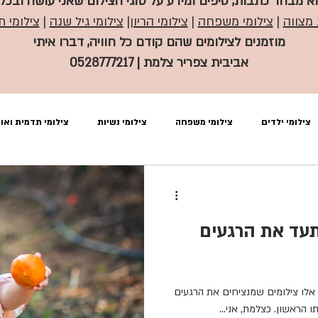
א מבחר כתבות, טיפים ומידע על סוגי הצילום שאני עושה ובכל
 מצווה
|
צילומי משפחה
|
צילומי הריון
|
צילומי גיל שנה
|
צילומי ת
מוזמנים לצילומים שהם קודם כל חוויה, דברו איתי
אביבית צפריר צלמת | 0528777217
צילומי ילדים
צילומי משפחה
צילומי נשיות
צילומי תדמית ואוו
בוק בת מצווה עם סוסים
תעד את הרגעים
 אלו צילומים שמנציחים את הרגעים
הראשון. כצלמת, אני...