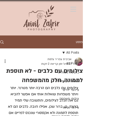
פוסט
All Posts
אביבית צפריר צלמת
All Posts
27 בינו׳
זמן קריאה 2 דקות
צילומים עם כלבים - לא תוספת
בוק בת מצווה
לתמונה, חלק מהמשפחה
צילומי לייף סטייל
צילומים עם כלבים הם הרבה יותר מטרנד. יותר 
צילומי ילדים
ויותר משפחות שואלות אותי אם אפשר להביא 
צילומי משפחה
גם את הכלב לצילומים, והתשובה שלי תמיד 
ברורה. כן. ברור שכן. אפילו חובה. כלבים הם לא 
צילומי נשיות
תוספת לתמונה ולא אקססורי שנכנס לפריים אם 