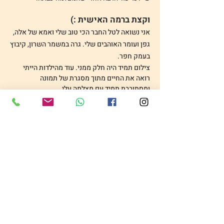
וקצת ברמה האישית :)
אני נשואה לטל החבר הכי טוב שלי ואמא של אלה,
גפן ועומר האוהבים שלי. גרה במשמר השרון, קיבוץ
בעמק חפר.
צילום תמיד היה חלק ממני. עוד מהילדות הייתי
רואה את החיים מתוך מסגרת של תמונה
ומסתובבת תמיד עם מצלמה עלי.
אחרי שהגדולה שלי נולדה קניתי את המצלמה
המקצועית הראשונה
מתוך רצון לצלם אותה כמו
שחלמתי. אבל אז הבנתי שהמצלמה לבדה לא
מספיקה - צריך לדעת איך להשתמש בה.
רק בסוף
חופשת הלידה של בתי השנייה, בשנת 2017
החלטתי לקחת את האהבה שלי צעד קדימה וללמוד
צילום בצורה מקצועית.
בתחילת הדרך רק רציתי לצלם את הבנות שלי טוב
יותר, אבל במהרה כמה משפחות בקיבוץ ביקשו
שאצלם גם אותן - ושם התאהבתי.
גיליתי שהקסם האמיתי הוא בלכידת הרגעים הכי
טבעיים, האמיתיים והמרגשים. כך הצילום הפך