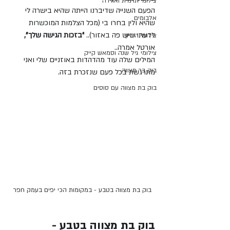
צילומי תדמית ואווירה
הפעם השנייה שדיברנו הייתה שהיא בישרה לי 
אלבומים
שהיא ולין בחרו בי (מכל הצלמות המוכשרות 
לדעתי שיש פה באזור).. 
"בזכות הגישה שלך",
צילומי היריון
אורטל אמרה.. 
צילומי גיל שנה וסמאש קייק
המילים שלה עוד מהדהדות באוזניים שלי ואני 
בוק בר מצווה
מתרגשת בכל פעם שנזכרת בזה. 
בוק בת מצווה עם סוסים
בוק בת מצווה בטבע - במקומות הכי יפים בעמק חפר
בוק בת מצווה בטבע - 