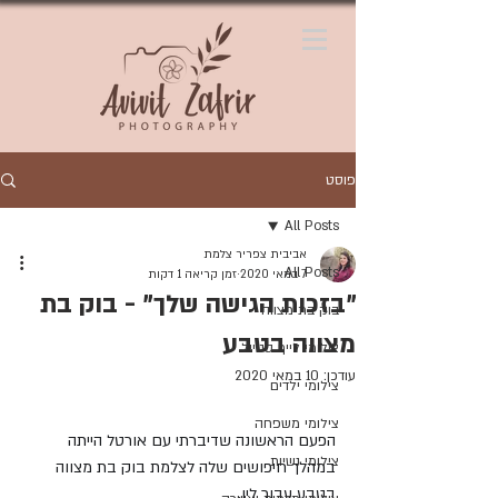
פוסט
All Posts
אביבית צפריר צלמת
All Posts
7 במאי 2020
זמן קריאה 1 דקות
"בזכות הגישה שלך" - בוק בת
בוק בת מצווה
מצווה בטבע
צילומי לייף סטייל
עודכן:
10 במאי 2020
צילומי ילדים
צילומי משפחה
הפעם הראשונה שדיברתי עם אורטל הייתה 
צילומי נשיות
במהלך חיפושים שלה לצלמת בוק בת מצווה 
בטבע עבור לין. 