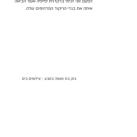
הפעם אני זכיתי ברקדנית יפייפיה אשר הביאה 
איתה את בגדי הריקוד המדהימים שלה.
בוק בת מצווה בטבע - צילומים בים